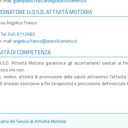
e-mail:
giampaolo.fraccaroli@aulss9.veneto.it
DINATORE U.O.S.D. ATTIVITÀ MOTORIA
ssa Angelica Franco
Tel.
045 6712683
e-mail:
angelica.franco@aulss9.veneto.it
VITÀ DI COMPETENZA
.S.D. Attività Motoria garantisce gli accertamenti sanitari ai fini 
tica che non.
, inoltre, attività di promozione della salute attraverso l’attività
E (modulo esenzione a fini terapeutici) e prescrizione dell’esercizio 
arta dei Servizi di Attività Motoria