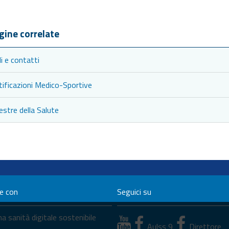
gine correlate
i e contatti
tificazioni Medico-Sportive
estre della Salute
ne con
Seguici su
a sanità digitale sostenibile
Aulss 9
Direttore