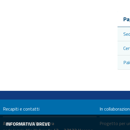
Pa
Sed
Cer
Pal
Recapiti e contatti
In collaborazio
Azienda Ulss 9 Scaligera
Progetto per un
INFORMATIVA BREVE