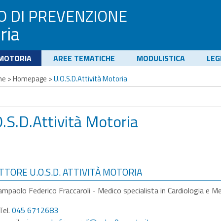
O DI PREVENZIONE
ria
 MOTORIA
AREE TEMATICHE
MODULISTICA
LEG
me
>
Homepage
>
U.O.S.D.Attività Motoria
.S.D.Attività Motoria
TTORE U.O.S.D. ATTIVITÀ MOTORIA
ampaolo Federico Fraccaroli - Medico specialista in Cardiologia e M
Tel.
045 6712683