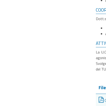
COOR
Dott.
ATTI
La U.O
agonis
Svolge
del TU
File
C